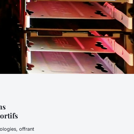
ns
ortifs
logies, offrant