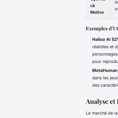
I
ck
a
Motive
Exemples d’Ut
Hailuo AI S2
réalistes et 
personnages 
pour reprodu
MetaHuman 
dans les jeux
des caractér
Analyse et
Le marché de la 