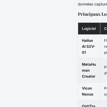
données capturé
Principaux Lo
Logiciel
C
Hailuo
F
AI S2V-
r
01
p
MetaHu
P
man
d
Creator
Vicon
P
Nexus
s
OptiTra