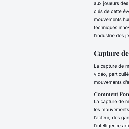
Mouvements Humain
aux joueurs des
clés de cette év
Sportifs
mouvements huma
techniques innov
l’industrie des j
Lila
•
17 février 2025
•
6 min de lecture
Capture de
La capture de m
vidéo, particuli
mouvements d’act
Comment Fonc
La capture de m
les mouvements 
l’acteur, des g
l’intelligence arti