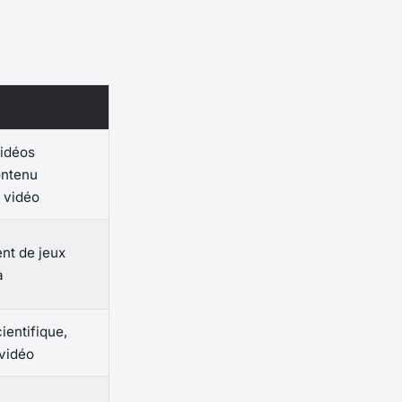
vidéos
ontenu
x vidéo
nt de jeux
a
ientifique,
 vidéo