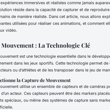
s dans les Jeux
 expériences immersives et réalistes comme jamais aupara
olution réside dans la capacité de capturer et de reproduire
ins de manière réaliste. Dans cet article, nous allons expl
antes utilisées pour réaliser ces animations, et comment el
eux vidéo.
 Mouvement : La Technologie Clé
ouvement est une technologie essentielle dans le dévelop
èrement dans les jeux sportifs. Cette technologie permet de 
eurs ou d’athlètes et de les transposer dans le jeu de mani
tionne la Capture de Mouvement
ouvement utilise un ensemble de capteurs et de caméras po
d’un acteur. Ces capteurs peuvent être des markers placés 
ants spéciaux, ou même des systèmes de capture sans marker
ficielle.