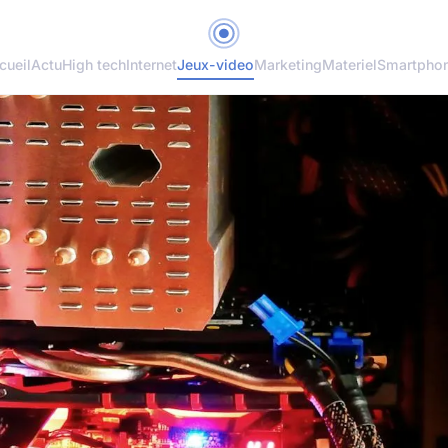
cueil
Actu
High tech
Internet
Jeux-video
Marketing
Materiel
Smartpho