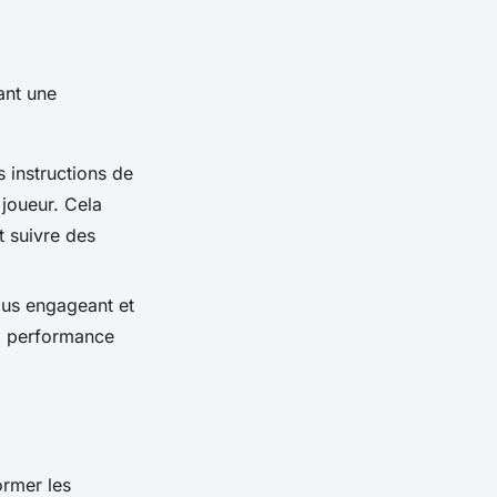
ant une
 instructions de
joueur. Cela
t suivre des
lus engageant et
la performance
ormer les