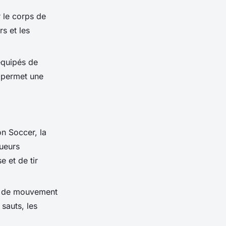
r le corps de
s et les
équipés de
a permet une
n Soccer, la
ueurs
 et de tir
re de mouvement
sauts, les