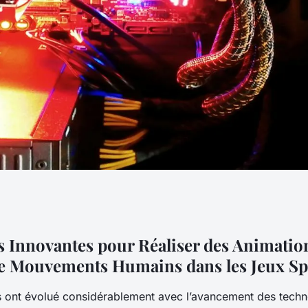
tes pour Réaliser
 Innovantes pour Réaliser des Animatio
de Mouvements Humains dans les Jeux Sp
istes de
fs ont évolué considérablement avec l’avancement des techno