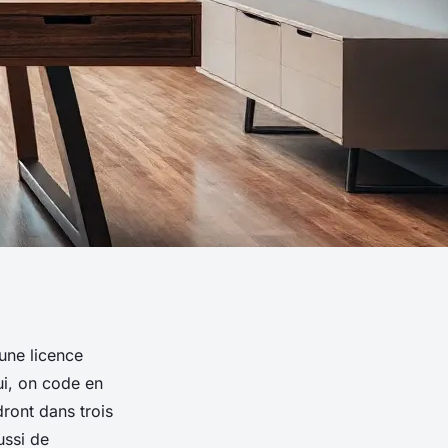
une licence
ui, on code en
dront dans trois
ussi de