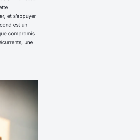
ette
er, et s’appuyer
econd est un
haque compromis
récurrents, une