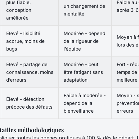
plus fiable,
Faible au 
un changement de
conception
après 3-6
mentalité
améliorée
Élevé - lisibilité
Modérée - dépend
Moyen à f
accrue, moins de
de la rigueur de
lors des é
bugs
l’équipe
Élevé - partage de
Modérée - peut
Fort - réd
connaissance, moins
être fatigant sans
temps de 
d’erreurs
adaptation
meilleure
Faible à modérée -
Moyen - s
Élevé - détection
dépend de la
préventio
précoce des défauts
bienveillance
erreurs
atailles méthodologiques
pliquer toutes les bonnes pratiques à 100 % dès le départ. 