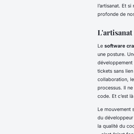
l’artisanat. Et 
Bona
•
10/03/2026 15:37
•
12 min de lecture
profonde de nos
L'artisanat
Le
software cr
une posture. Un
développement :
tickets sans lien 
collaboration, 
processus. Il ne
code. Et c’est là
Le mouvement s
du développeur a
la qualité du co