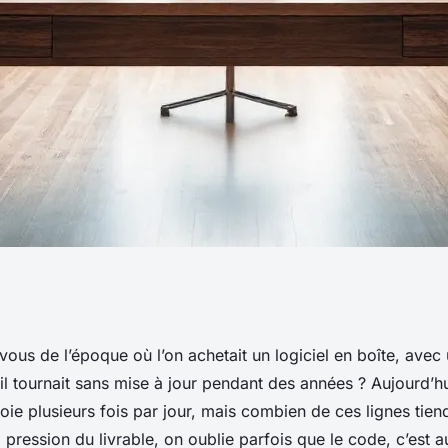
 l'excellence en
us de l’époque où l’on achetait un logiciel en boîte, avec 
ù il tournait sans mise à jour pendant des années ? Aujourd’h
iel
oie plusieurs fois par jour, mais combien de ces lignes tien
a pression du livrable, on oublie parfois que le code, c’est a