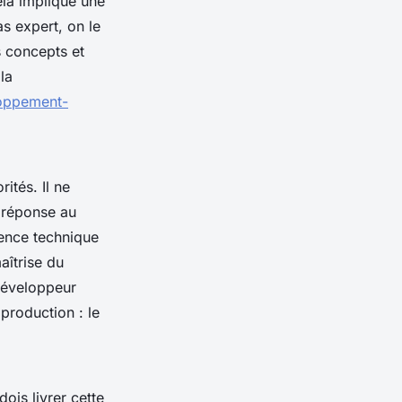
ela implique une
as expert, on le
s concepts et
la
loppement-
ités. Il ne
a réponse au
ence technique
aîtrise du
 développeur
 production : le
ois livrer cette