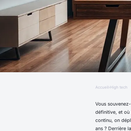
Accueil
›
High tech
HIGH TECH
5 clés pour atteindre
Vous souvenez-vo
définitive, et o
développement logic
continu, on dépl
ans ? Derrière l