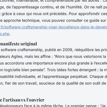
onctionnel, maintenable, et compréhensible par les autres”. C
ge, de l’apprentissage continu, et de l’humilité. On ne naît p
t grâce à ceux qui nous ont précédés. Pour approfondir ce
re approche technique, vous pouvez consulter ce guide sur 
x.fr/software-craftsmanship-viser-lexcellence-dans-le-deve
e.php
.
 manifeste original
software craftsmanship, publié en 2009, rééquilibre les prior
valeurs Agiles, mais les affine : “Alors que nous valorisons l
s accordons une importance encore plus grande à l’excell
on logicielle bien pensée”. Trois idées fortes émergent : la m
nsabilité individuelle, et l’apprentissage perpétuel. Chaque
n, fier de son travail, soucieux de la qualité de son outil de
 l'artisan vs l'ouvrier
éveloppeurs face à la même tâche. Le premier pense : “Je d