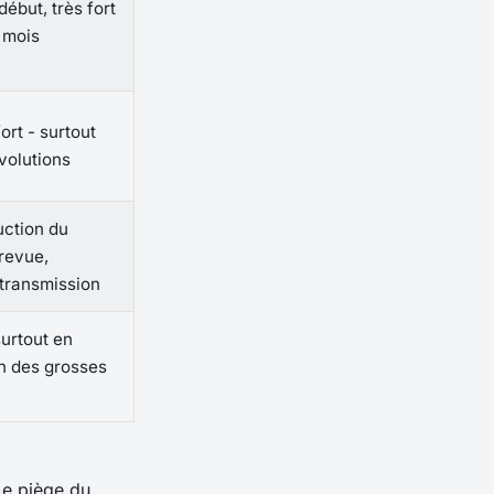
début, très fort
 mois
ort - surtout
volutions
uction du
revue,
 transmission
urtout en
n des grosses
Le piège du