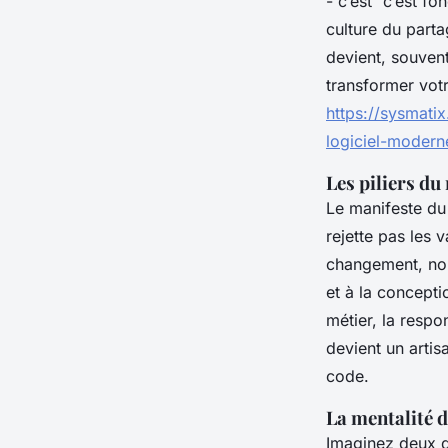
- c’est “c’est f
culture du parta
devient, souven
transformer vot
https://sysmati
logiciel-modern
Les piliers du
Le manifeste du 
rejette pas les 
changement, nou
et à la concepti
métier, la respo
devient un artisa
code.
La mentalité de
Imaginez deux d