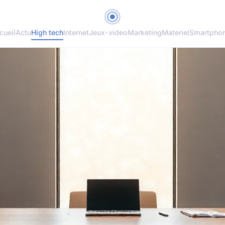
cueil
Actu
High tech
Internet
Jeux-video
Marketing
Materiel
Smartpho