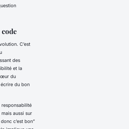
question
e code
olution. C’est
u
ssant des
bilité et la
 cœur du
 écrire du bon
 responsabilité
 mais aussi sur
, donc c’est bon”