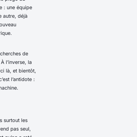
e : une équipe
 autre, déjà
nouveau
rique.
echerches de
À l’inverse, la
 là, et bientôt,
est l’antidote :
machine.
s surtout les
end pas seul,