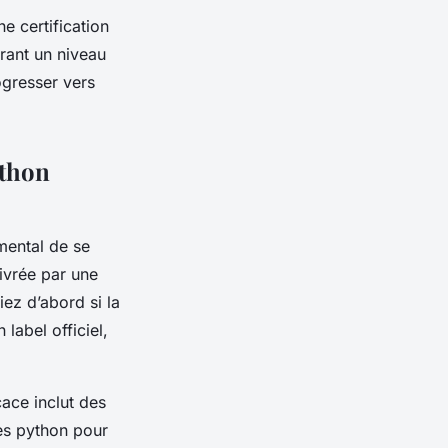
 certification
rant un niveau
ogresser vers
ython
mental de se
ivrée par une
iez d’abord si la
label officiel,
ace inclut des
ces python pour