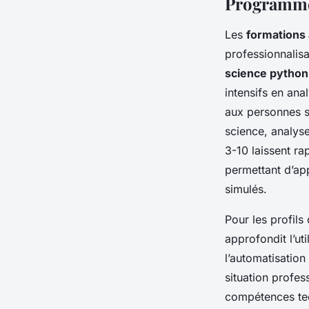
Programmes
Les
formations
professionnalisan
science python
intensifs en an
aux personnes s
science, analys
3-10 laissent r
permettant d’ap
simulés.
Pour les profil
approfondit l’u
l’automatisation 
situation profes
compétences te