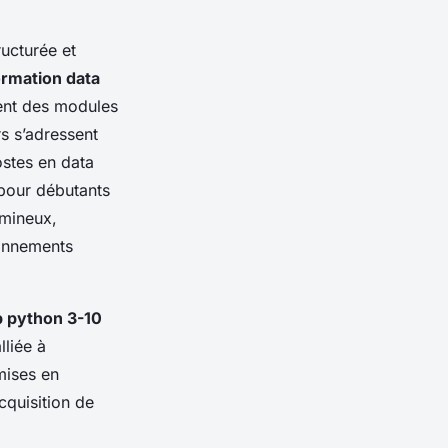
ucturée et
ormation data
nt des modules
s s’adressent
stes en data
 pour débutants
umineux,
ronnements
 python 3-10
liée à
 mises en
cquisition de