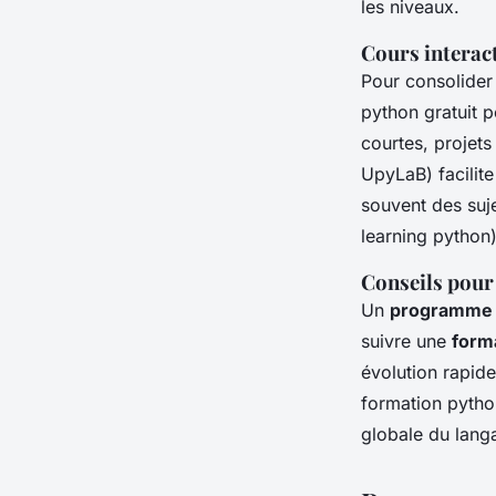
les niveaux.
Cours interact
Pour consolider
python gratuit p
courtes, projets
UpyLaB) facilite
souvent des suj
learning python)
Conseils pour 
Un
programme 
suivre une
form
évolution rapid
formation python
globale du lang