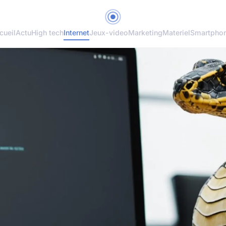
cueil
Actu
High tech
Internet
Jeux-video
Marketing
Materiel
Smartpho