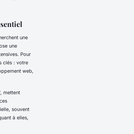
sentiel
herchent une
pose une
ntensives. Pour
s clés : votre
eloppement web,
, mettent
nces
ielle, souvent
uant à elles,