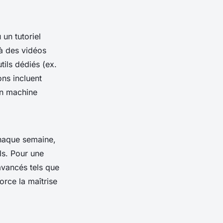
 un tutoriel
à des vidéos
tils dédiés (ex.
ons incluent
on machine
haque semaine,
ls. Pour une
vancés tels que
orce la maîtrise