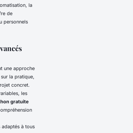
omatisation, la
fre de
ou personnels
avancés
t une approche
sur la pratique,
rojet concret.
variables, les
hon gratuite
 compréhension
s adaptés à tous