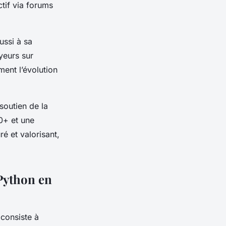
tif via forums
ssi à sa
yeurs sur
ment l’évolution
 soutien de la
0+ et une
é et valorisant,
Python en
consiste à