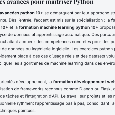
 avancés pour maîtriser Python
 avancées python 10+
se démarquent par leur approche str
te. Dès l’entrée, l’accent est mis sur la spécialisation : la
f
 10+
et la
formation machine learning python 10+
propose
alyse de données et apprentissage automatique. Ces parcour
ouhaitant acquérir des compétences concrètes pour des po
e de données ou ingénierie logicielle. Les exercices python
apidement place à des cas d’usage réels et des datasets vol
pliquer les algorithmes de machine learning dans des envi
s orientés développement, la
formation développement web
tilisation de frameworks reconnus comme Django ou Flask, al
de tâches et l’intégration d’API. Le travail sur projets et les
sionnelle rythment l’apprentissage pas à pas, consolidant l’a
chniques pointues.