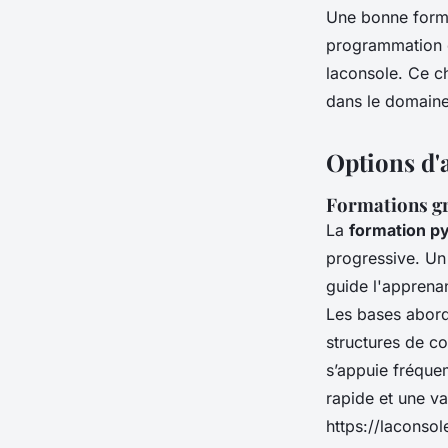
Une bonne format
programmation or
laconsole. Ce ch
dans le domaine
Options d'
Formations gra
La
formation py
progressive. Un 
guide l'apprenan
Les bases abordé
structures de co
s’appuie fréque
rapide et une v
https://laconsol