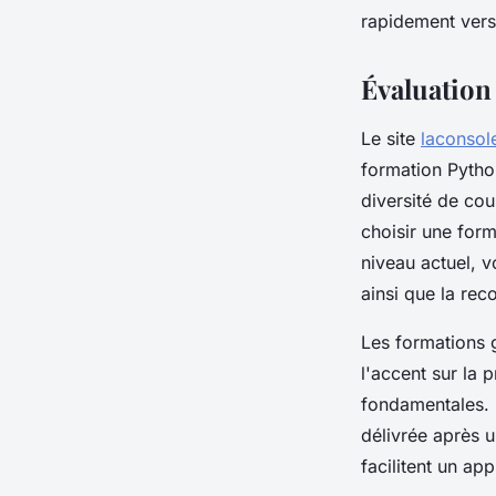
rapidement vers 
Lila
•
5 octobre 2025
•
5 min de lecture
Évaluation
Le site
laconsol
formation Pytho
diversité de cour
choisir une form
niveau actuel, 
ainsi que la rec
Les formations 
l'accent sur la
fondamentales. L
délivrée après u
facilitent un ap