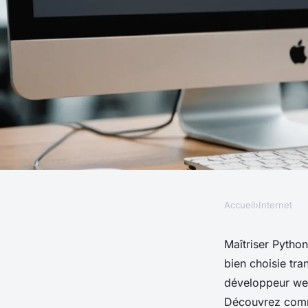
Accueil
›
Internet
INTERNET
Formation python :
Maîtriser Python
bien choisie tr
développeur web ac
développeur web
Découvrez comme